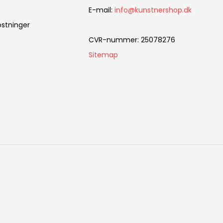
E-mail
:
info@kunstnershop.dk
stninger
CVR-nummer
:
25078276
Sitemap