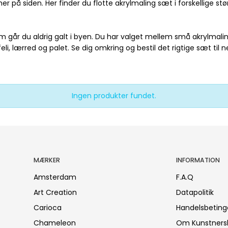
r på siden. Her finder du flotte akrylmaling sæt i forskellige stør
 går du aldrig galt i byen. Du har valget mellem små akrylmaling 
i, lærred og palet. Se dig omkring og bestil det rigtige sæt til 
Ingen produkter fundet.
MÆRKER
INFORMATION
Amsterdam
F.A.Q
Art Creation
Datapolitik
Carioca
Handelsbeting
Chameleon
Om Kunstners