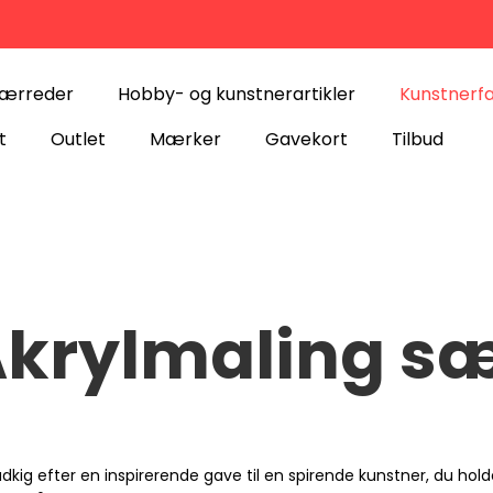
lærreder
Hobby- og kunstnerartikler
Kunstnerf
t
Outlet
Mærker
Gavekort
Tilbud
krylmaling s
udkig efter en inspirerende gave til en spirende kunstner, du h