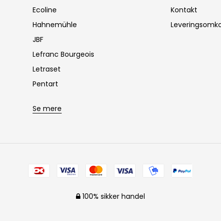
Ecoline
Kontakt
Hahnemühle
Leveringsomko
JBF
Lefranc Bourgeois
Letraset
Pentart
Se mere
100% sikker handel