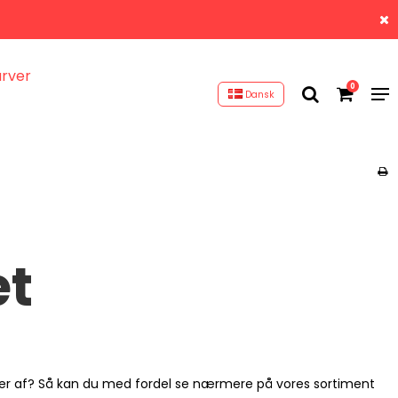
arver
0
Dansk
æt
older af? Så kan du med fordel se nærmere på vores sortiment