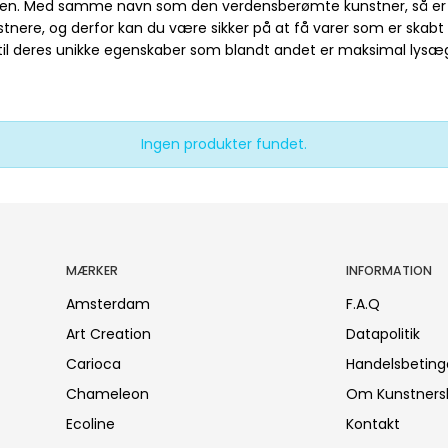
hen. Med samme navn som den verdensberømte kunstner, så er m
tnere, og derfor kan du være sikker på at få varer som er skabt 
 til deres unikke egenskaber som blandt andet er maksimal lys
Ingen produkter fundet.
MÆRKER
INFORMATION
Amsterdam
F.A.Q
Art Creation
Datapolitik
Carioca
Handelsbeting
Chameleon
Om Kunstners
Ecoline
Kontakt