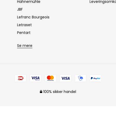
Hahnemühle
Leveringsomko
JBF
Lefranc Bourgeois
Letraset
Pentart
Se mere
100% sikker handel