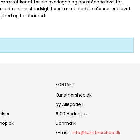
ærket kendt for sin overlegne og enestående kvalitet.
med kunsterisk indsigt, hvor kun de bedste råvarer er blevet
ægthed og holdbarhed.
KONTAKT
Kunstnershop.dk
Ny Allegade 1
elser
6100 Haderslev
hop.dk
Danmark
E-mail
:
info@kunstnershop.dk