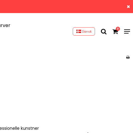
arver
0
Dansk
essionelle kunstner