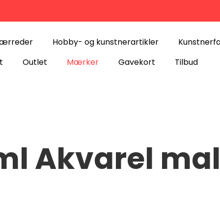
lærreder
Hobby- og kunstnerartikler
Kunstnerf
t
Outlet
Mærker
Gavekort
Tilbud
ml Akvarel ma