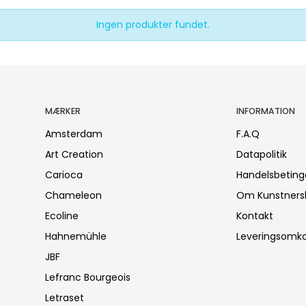
Ingen produkter fundet.
MÆRKER
INFORMATION
Amsterdam
F.A.Q
Art Creation
Datapolitik
Carioca
Handelsbeting
Chameleon
Om Kunstners
Ecoline
Kontakt
Hahnemühle
Leveringsomko
JBF
Lefranc Bourgeois
Letraset