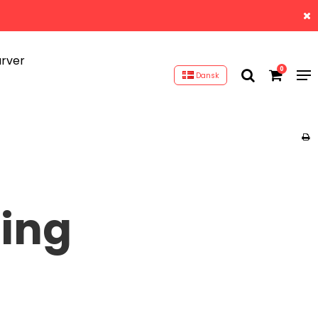
arver
0
Dansk
ling