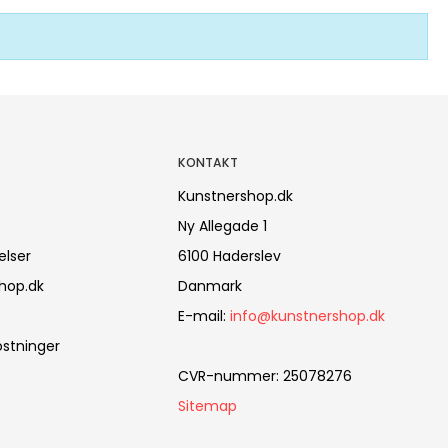
KONTAKT
Kunstnershop.dk
Ny Allegade 1
elser
6100 Haderslev
hop.dk
Danmark
E-mail
:
info@kunstnershop.dk
stninger
CVR-nummer
:
25078276
Sitemap